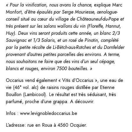
« Pour la vinification, nous avons la chance,
explique Marc
Monfort
, d’être épaulés par Serge Mouriesse, œnologue-
conseil situé au cœur du village de Châteauneuf-du-Pape et
très présent sur les salons wallons du vin (Floreffe, Hannut,
Huy). Deux vins seront produits cette année, un blanc 2/3
Sauvignac et 1/3 Solaris, et un rosé de Pinotin, complété
par la petite récolte de Li-Bètch-aus-Rotches et du Dornfelder
provenant d’autres petites parcelles des environs. A terme,
nous souhaitons ne faire que des vins d’un seul cépage,
blancs et rouges, environ 7500 bouteilles. »
Occarius vend également « Vitis d’Occarius », une eau de
vie (46° vol. alc) de raisins rouges distillée par Etienne
Bouillon (Lambicool). Le résultat est très séduisant, très
parfumé, proche d’une grappa. A découvrir.
Infos :
www.levignobledoccarius.be
L’adresse: rue en Roua à 4560 Ocquier.