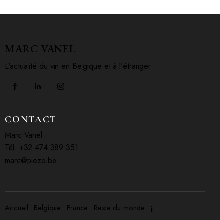
MARC VANEL
L'actualité du vin en Belgique et à l'étranger
CONTACT
Marc Vanel
Tél. +32 474 389 351
marc@piezo.be
Accueil
Belgique
France
Reste du monde