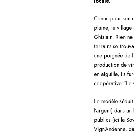
locale.
Connu pour son c
plaine, le village
Ghislain. Rien ne
terrains se trouv
une poignée de f
production de vin
en aiguille, ils f
coopérative “Le v
Le modèle séduit 
l’argent) dans un
publics (ici la S
Vign’Andenne, dan