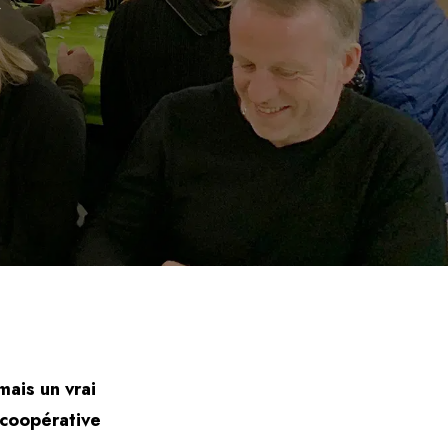
mais un vrai
a coopérative