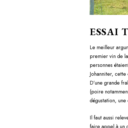
ESSAI
Le meilleur argu
premier vin de l
personnes étaient
Johanniter, cette
D’une grande fraîc
(poire notamment
dégustation, une 
Il faut aussi rele
faire appel à un