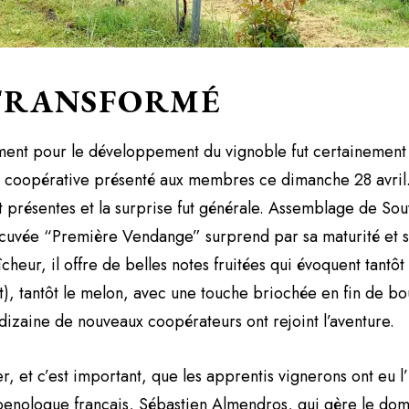
 TRANSFORMÉ
ment pour le développement du vignoble fut certainement 
a coopérative présenté aux membres ce dimanche 28 avril.
 présentes et la surprise fut générale. Assemblage de Souv
 cuvée “Première Vendange” surprend par sa maturité et sa
heur, il offre de belles notes fruitées qui évoquent tantôt l
), tantôt le melon, avec une touche briochée en fin de bo
dizaine de nouveaux coopérateurs ont rejoint l’aventure.
ver, et c’est important, que les apprentis vignerons ont eu l
 oenologue français, Sébastien Almendros, qui gère le dom