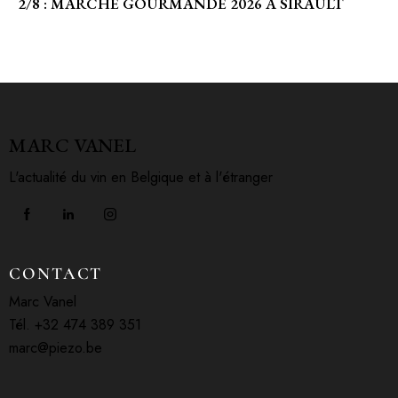
2/8 : MARCHE GOURMANDE 2026 À SIRAULT
MARC VANEL
L'actualité du vin en Belgique et à l'étranger
CONTACT
Marc Vanel
Tél. +32 474 389 351
marc@piezo.be