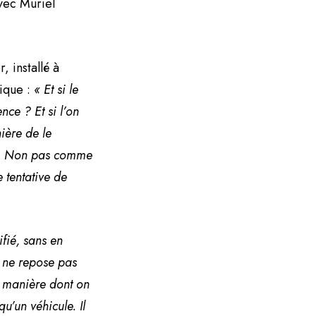
vec Muriel
, installé à
lique :
« Et si le
ce ? Et si l’on
ière de le
on. Non pas comme
 tentative de
fié, sans en
i ne repose pas
a manière dont on
qu’un véhicule. Il