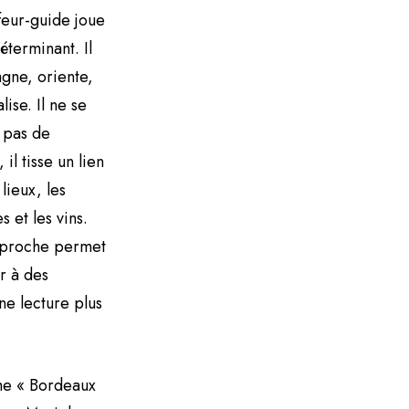
feur-guide joue
éterminant. Il
ne, oriente,
lise. Il ne se
 pas de
 il tisse un lien
 lieux, les
 et les vins.
pproche permet
r à des
ne lecture plus
me « Bordeaux