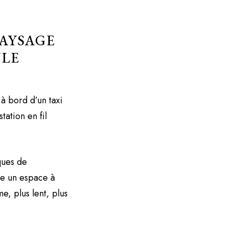
PAYSAGE
ULE
à bord d’un taxi
ation en fil
ques de
rée un espace à
e, plus lent, plus